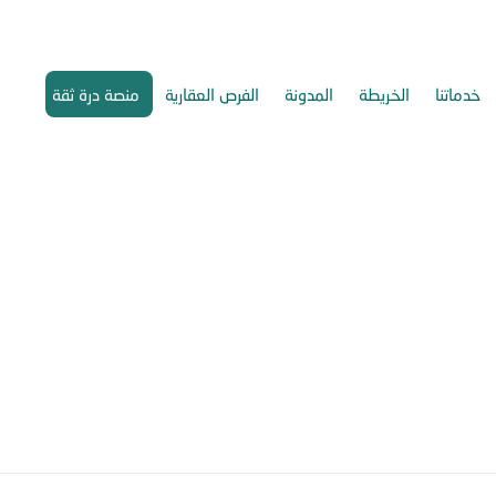
خدماتنا
الخريطة
المدونة
الفرص العقارية
منصة درة ثقة