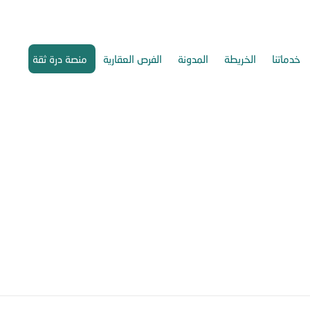
خدماتنا
الخريطة
المدونة
الفرص العقارية
منصة درة ثقة