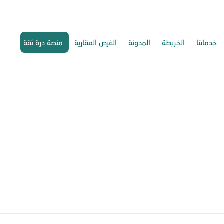
خدماتنا
الخريطة
المدونة
الفرص العقارية
منصة درة ثقة