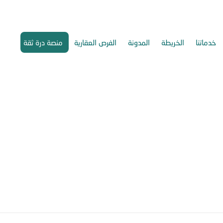
خدماتنا
الخريطة
المدونة
الفرص العقارية
منصة درة ثقة