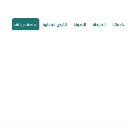
خدماتنا
الخريطة
المدونة
الفرص العقارية
منصة درة ثقة