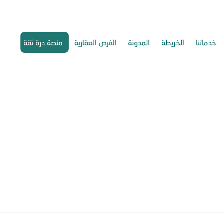
خدماتنا
الخريطة
المدونة
الفرص العقارية
منصة درة ثقة