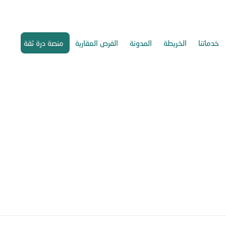
خدماتنا
الخريطة
المدونة
الفرص العقارية
منصة درة ثقة