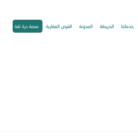
خدماتنا
الخريطة
المدونة
الفرص العقارية
منصة درة ثقة