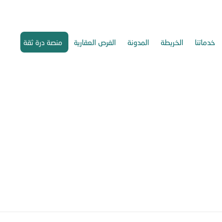
خدماتنا
الخريطة
المدونة
الفرص العقارية
منصة درة ثقة