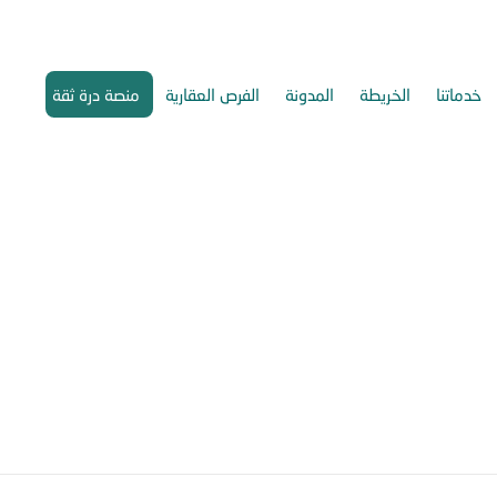
خدماتنا
الخريطة
المدونة
الفرص العقارية
منصة درة ثقة