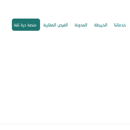
خدماتنا
الخريطة
المدونة
الفرص العقارية
منصة درة ثقة