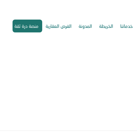
خدماتنا
الخريطة
المدونة
الفرص العقارية
منصة درة ثقة