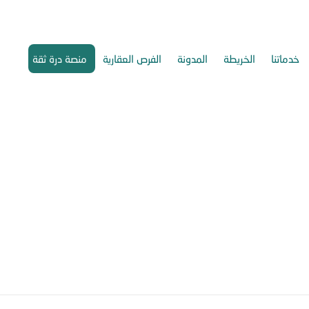
خدماتنا
الخريطة
المدونة
الفرص العقارية
منصة درة ثقة