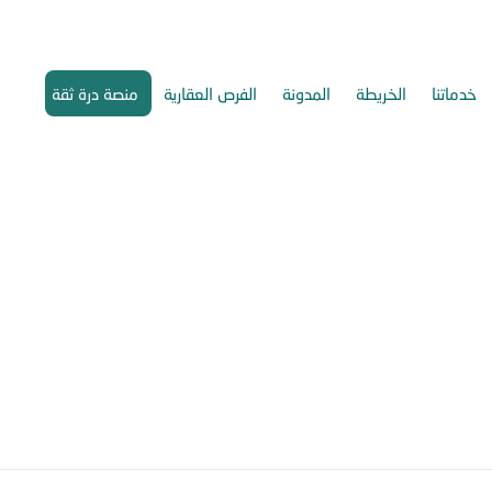
خدماتنا
الخريطة
المدونة
الفرص العقارية
منصة درة ثقة