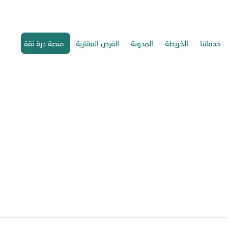
خدماتنا
الخريطة
المدونة
الفرص العقارية
منصة درة ثقة