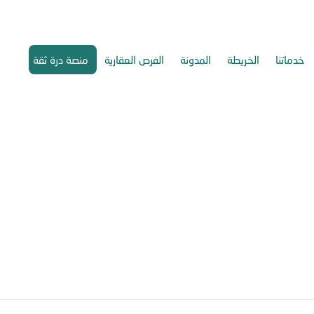
خدماتنا
الخريطة
المدونة
الفرص العقارية
منصة درة ثقة