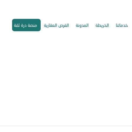
خدماتنا
الخريطة
المدونة
الفرص العقارية
منصة درة ثقة