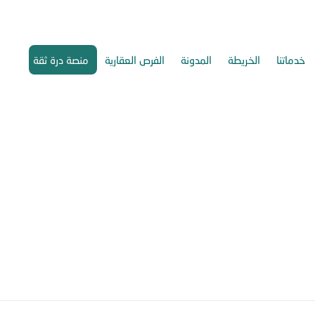
خدماتنا
الخريطة
المدونة
الفرص العقارية
منصة درة ثقة