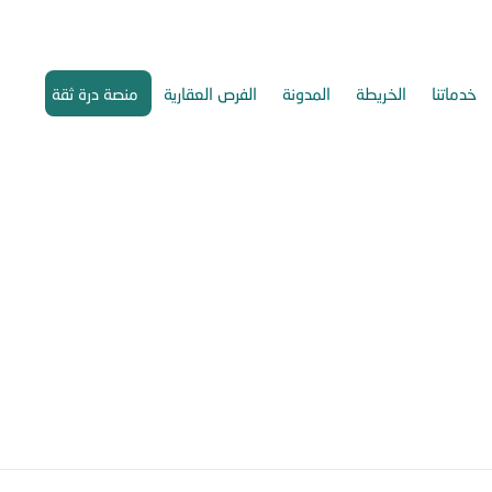
خدماتنا
الخريطة
المدونة
الفرص العقارية
منصة درة ثقة