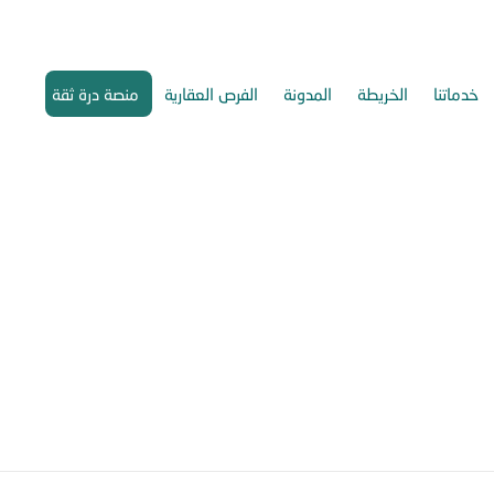
خدماتنا
الخريطة
المدونة
الفرص العقارية
منصة درة ثقة