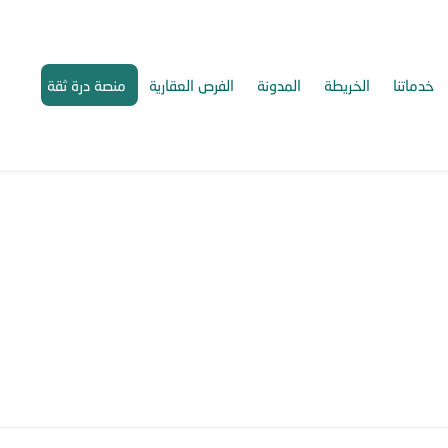
خدماتنا
الخريطة
المدونة
الفرص العقارية
منصة درة ثقة