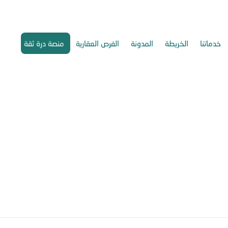
خدماتنا
الخريطة
المدونة
الفرص العقارية
منصة درة ثقة