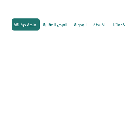
خدماتنا
الخريطة
المدونة
الفرص العقارية
منصة درة ثقة