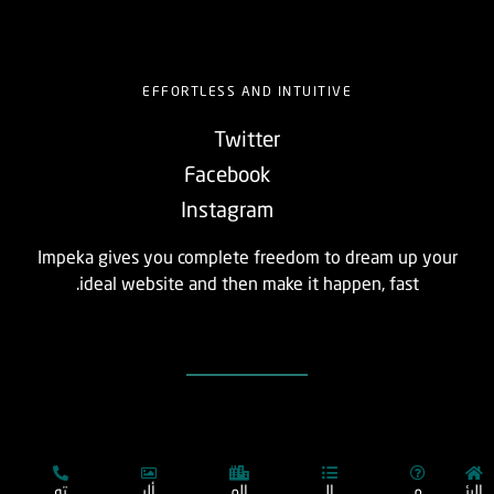
EFFORTLESS AND INTUITIVE
Twitter
Facebook
Instagram
Impeka gives you complete freedom to dream up your
ideal website and then make it happen, fast.
الرئ
م
ال
الم
ألب
تو