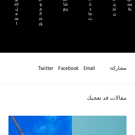
يس
ن
خ
شا
و
اص
ية
نح
د
ريع
م
ل
ن
ما
ال
م
ت
ص
عن
ور
ا
Twitter
Facebook
Email
مشاركة:
مقالات قد تعجبك