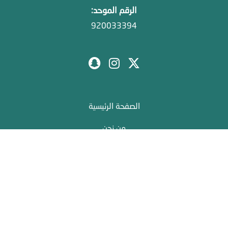
الرقم الموحد:
920033394
الصفحة الرئيسية
من نحن
مدونة درة
الخريطة
التوظيف
السياسة والخصوصية