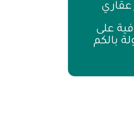
عقاري
ية على
ة بالكم