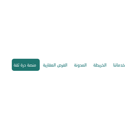
خدماتنا
الخريطة
المدونة
الفرص العقارية
منصة درة ثقة