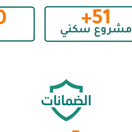
51+
+
شروع سكني