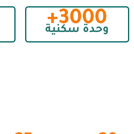
3000+
وحدة سكنية
م