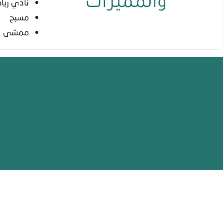
والمميزات
نادي ري
مسبح
ممشى