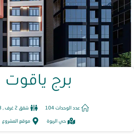
برج ياقوت
عدد الوحدات 104
شقق 2 غرف , 3 غرف
حي
الربوة
موقع المشروع