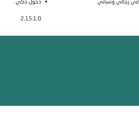
اضي رجالي ونسائي
دخول ذكي
2.15.1.0