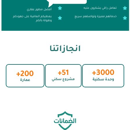
تعامل راقي يشكرون عليه
أفضل مطور عقاري
خدماتهم مميزة وتواصلهم سريع
يعطيكم العافية على جهودكم
وطولة بالكم
انجازاتنا
3000+
51+
200+
وحدة سكنية
مشروع سكني
عمارة