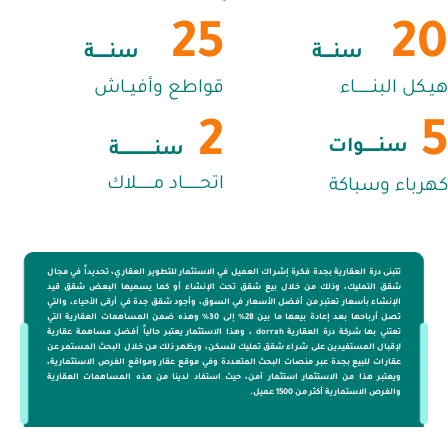
25
20
سنـــــة
سنـــــــة
هيـكل البنــــــــاء
قواطع وأفيــاش
2
5
سنـــــــوات
سنـــــــــــــــــة
اتحــــــــاد مــــــــلاك
كهرباء وسباكة
تتبنى درة العقارية بجدة فكرة إشراك العميل في الاستثمار للتطوير العقاري، تحديداً في مجال
شقق التمليك، وذلك من خلال بيع شقق تحت الإنشاء أو كما يسميها البعض شقق قيد
الإنشاء بأسعار تعتبر من أفضل الأسعار في السوق، وأجود شقق جدة في أرقى الأحياء، والتي
تصل أرباحها بعد إعادة بيعها ما بين 28% إلى 30% وهذه ضمن المساهمات العقارية التي
تعتني بها شركة درة العقارية dorrah ، وهذا الاستثمار يعتبر حالياً أفضل مساهمة عقارية
لإقبال المستفيدين على شراء شقق تمليك للسكن، ويظهر ذلك من خلال البحث المستمر عن
عقارات للبيع بجدة عبر منصات البحث المتعددة وفي موقع عقار ومواقع الفرص الاستثمارية،
ويعتبر هذا من الاستثمار استثمار آمن، حيث استفاد لدينا من هذه المساهمات العقارية
والفرص الاستمارية أكثر من 1500 عميل.